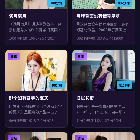
100分钟
106分钟
满月满月
月球背面没有信号序章
《满月满月》讲述喜剧故事，背
月球背面没有信号序章是一部奇
景设定与人物关系都紧扣英国当
幻题材作品，2008年于英国上
下的生活质感。2014年上映，吉
映。由娄烨执导，段奕宏、古天
100分钟
热度
196.3
k
9.5
分
2014
106分钟
热度
193.8
k
8.4
分
2008
尔莫·德尔·托罗执导，吴镇
乐、刘德华等主演。影片在类型
宇、沈腾、提莫西·查拉梅领
框架里仍保留了作者表达，人物
衔。叙事在回忆与现实之间交错
在道德与生存之间反复拉扯。
独播
日本
推进，观感紧凑，值得推荐。
90分钟
91分钟
那个没有名字的夏天
旧账长街
阿方索·卡隆在《那个没有名字
旧账长街是一部喜剧题材作品，
的夏天》里把奇幻类型拍出了个
2024年于日本上映。由韦斯·安
人印记：故事发生在中国大陆，
德森执导，河正宇、刘青云、黄
90分钟
热度
192.8
k
7.0
分
2013
91分钟
热度
192.1
k
6.7
分
2024
2013年与观众见面。主演包括宋
渤等主演。真相像洋葱一样被层
康昊、赵丽颖、李秉宪。结局留
层剥开，观感紧凑，值得推荐。
白，给观众回味与讨论空间，整
完结
完结
体完成度较高，适合喜欢细腻叙