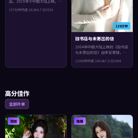
品，2019年于中国大陆上映。由
徐克执导，沈腾、提莫西·查拉
137分钟
热度
26.0
k
6.7
分
2019
梅、古天乐等主演。群像戏份饱
满，配角也有完整弧光，片尾余
味很足。
119分钟
旧书店与未寄出的信
2004年中国大陆上映的《旧书店
与未寄出的信》由李安掌镜，佛
罗伦斯·珀、裴斗娜、任素汐共
119分钟
热度
146.8
k
7.6
分
2004
同演绎。类型上偏动作，群像戏
份饱满，配角也有完整弧光，整
体完成度较高，适合喜欢细腻叙
事与人物刻画的观众。
高分佳作
全部片单
完结
独播