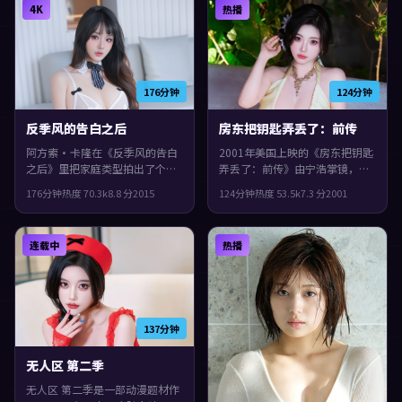
4K
热播
176分钟
124分钟
反季风的告白之后
房东把钥匙弄丢了：前传
阿方索·卡隆在《反季风的告白
2001年美国上映的《房东把钥匙
之后》里把家庭类型拍出了个人
弄丢了：前传》由宁浩掌镜，佛
印记：故事发生在意大利，2015
罗伦斯·珀、古天乐、秦昊共同
176分钟
热度
70.3
k
8.8
分
2015
124分钟
热度
53.5
k
7.3
分
2001
年与观众见面。主演包括古天
演绎。类型上偏动作，叙事在回
乐、汤唯、肖战。叙事在回忆与
忆与现实之间交错推进，观感紧
现实之间交错推进，片尾余味很
凑，值得推荐。
连载中
热播
足。
137分钟
无人区 第二季
无人区 第二季是一部动漫题材作