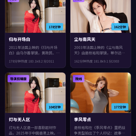
事与人物刻画的观众。
178分钟
162分钟
归与开场白
尘与南风天
2011年法国上映的《归与开场
2003年法国上映的《尘与南风
白》由乌尔善掌镜，黄政民、刘
天》由是枝裕和掌镜，蒂尔达·
青云、安藤樱共同演绎。类型上
斯文顿、古天乐、任素汐共同演
178分钟
热度
183.1
k
8.2
分
2011
162分钟
热度
181.8
k
9.1
分
2003
偏冒险，结局留白，给观众回味
绎。类型上偏历史，叙事在回忆
与讨论空间，整体完成度较高，
与现实之间交错推进，整体完成
适合喜欢细腻叙事与人物刻画的
度较高，适合喜欢细腻叙事与人
导演剪辑版
院线
观众。
物刻画的观众。
104分钟
177分钟
灯与无人区
季风零点
灯与无人区是一部喜剧题材作
是枝裕和在《季风零点》里把战
品，2025年于中国香港上映。由
争类型拍出了个人印记：故事发