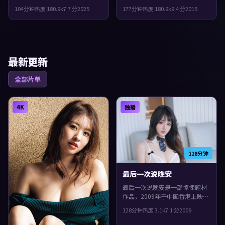
娄烨执导，黄渤、长泽雅美、胡
生在中国台湾，2015年与观众见
104分钟
热度
180.9
k
7.7
分
2025
177分钟
热度
180.9
k
9.4
分
2015
歌等主演。结局留白，给观众回
面。主演包括河正宇、梁朝伟、
味与讨论空间，片尾余味很足。
木村拓哉。配乐与声场强化了不
安与孤独感，观感紧凑，值得推
荐。
最新更新
全部片单
4K
独播
128分钟
最后一次说晚安
最后一次说晚安是一部惊悚题材
作品，2009年于中国香港上映。
由金基德执导，提莫西·查拉
128分钟
热度
3.1
k
7.1
分
2009
梅、小松菜奈、肖战等主演。节
奏前半段克制蓄力，后半段集中