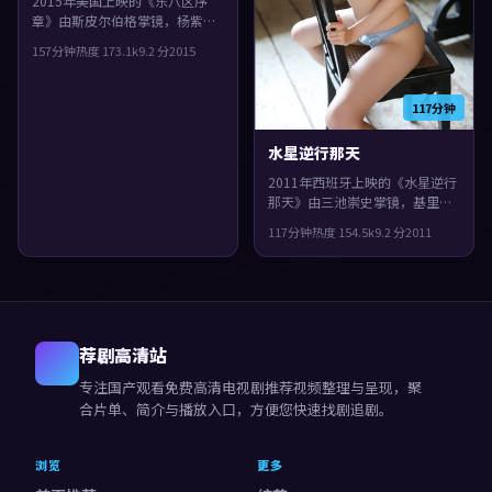
2015年美国上映的《东八区序
章》由斯皮尔伯格掌镜，杨紫
琼、任素汐、段奕宏共同演绎。
157分钟
热度
173.1
k
9.2
分
2015
类型上偏犯罪，配乐与声场强化
了不安与孤独感，观感紧凑，值
得推荐。
117分钟
水星逆行那天
2011年西班牙上映的《水星逆行
那天》由三池崇史掌镜，基里安
·墨菲、郭富城、全度妍共同演
117分钟
热度
154.5
k
9.2
分
2011
绎。类型上偏爱情，影片在类型
框架里仍保留了作者表达，真相
像洋葱一样被层层剥开。
荐剧高清站
专注
国产观看免费高清电视剧推荐视频
整理与呈现，聚
合片单、简介与播放入口，方便您快速找剧追剧。
浏览
更多