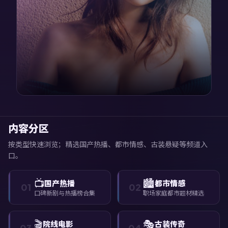
内容分区
按类型快速浏览；精选国产热播、都市情感、古装悬疑等频道入
口。
📺
🏙️
国产热播
都市情感
01
02
口碑新剧与热播榜合集
职场家庭都市题材精选
🎬
🎭
院线电影
古装传奇
03
04