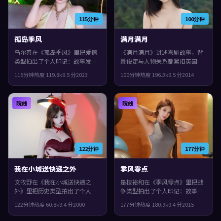
115分钟
100分钟
孤岛季风
满月满月
乌尔善在《孤岛季风》里把爱情
《满月满月》讲述喜剧故事，背
类型拍出了个人印记：故事发生
景设定与人物关系都紧扣英国当
在西班牙，2023年与观众见面。
下的生活质感。2014年上映，吉
115分钟
热度
119.8
k
9.5
分
2023
100分钟
热度
196.3
k
9.5
分
2014
主演包括赵丽颖、白宇、基里安
尔莫·德尔·托罗执导，吴镇
·墨菲。影片在类型框架里仍保
宇、沈腾、提莫西·查拉梅领
留了作者表达，配乐与声场强化
衔。叙事在回忆与现实之间交错
院线
院线
了不安与孤独感。
推进，观感紧凑，值得推荐。
122分钟
177分钟
我在小城送快递之外
季风零点
文牧野在《我在小城送快递之
是枝裕和在《季风零点》里把战
外》里把历史类型拍出了个人印
争类型拍出了个人印记：故事发
记：故事发生在意大利，2000年
生在中国台湾，2015年与观众见
122分钟
热度
60.8
k
9.4
分
2000
177分钟
热度
180.9
k
9.4
分
2015
与观众见面。主演包括长泽雅
面。主演包括河正宇、梁朝伟、
美、裴斗娜、梁朝伟。配乐与声
木村拓哉。配乐与声场强化了不