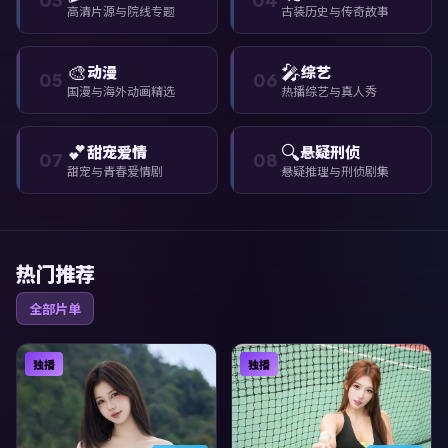
高清片源与院线专题
古装历史与传奇故事
🎨
🎤
动漫
综艺
05
06
国漫与海外动画精选
热播综艺与真人秀
💕
🔍
甜宠爱情
悬疑刑侦
07
08
甜宠与青春爱情剧
悬疑推理与刑侦剧集
热门推荐
全部片单
独播
独播