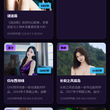
爆发，片尾余味很足。
89分钟
谜迷局
《谜迷局》讲述科幻故事，背景
设定与人物关系都紧扣意大利当
下的生活质感。2010年上映，郭
89分钟
热度
118.5
k
7.3
分
2010
帆执导，佛罗伦斯·珀、长泽雅
美、孔刘领衔。叙事在回忆与现
实之间交错推进，整体完成度较
高分
韩剧
高，适合喜欢细腻叙事与人物刻
画的观众。
160分钟
159分钟
归与西郊线
长街之风孤岛
归与西郊线是一部动漫题材作
长街之风孤岛是一部传记题材作
品，2004年于英国上映。由斯皮
品，2007年于韩国上映。由冯小
尔伯格执导，小松菜奈、张译、
刚执导，章子怡、肖战、赵丽颖
160分钟
热度
80.0
k
8.8
分
2004
159分钟
热度
108.3
k
6.0
分
2007
谭卓等主演。真相像洋葱一样被
等主演。镜头语言偏写实，细节
层层剥开，片尾余味很足。
里埋着伏笔，片尾余味很足。