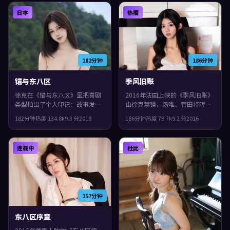
场强化了不安与孤独感，观感紧
安与孤独感，观感紧凑，值得推
日本
热播
凑，值得推荐。
荐。
182分钟
186分钟
锚与东八区
季风旧账
徐克在《锚与东八区》里把喜剧
2016年法国上映的《季风旧账》
类型拍出了个人印记：故事发生
由徐克掌镜，汤唯、菅田将晖、
在日本，2018年与观众见面。主
张子枫共同演绎。类型上偏动
182分钟
热度
134.8
k
9.3
分
2018
186分钟
热度
79.7
k
9.2
分
2016
演包括文淇、菅田将晖、小松菜
作，人物在道德与生存之间反复
奈。影片在类型框架里仍保留了
拉扯，观感紧凑，值得推荐。
作者表达，叙事在回忆与现实之
连载中
杜比
间交错推进。
157分钟
东八区序章